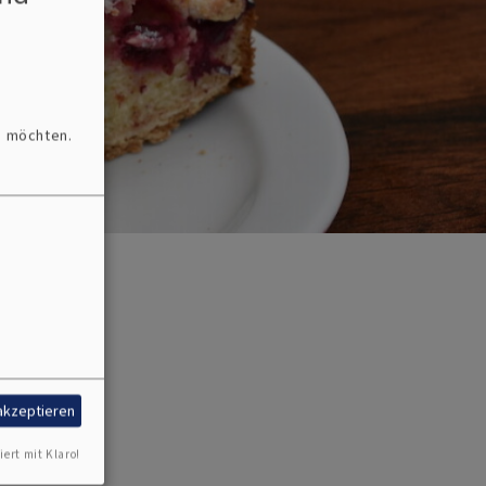
n möchten.
 akzeptieren
iert mit Klaro!