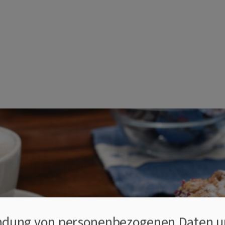
e Kirchengemeinden Marktbrei
dung von personenbezogenen Daten u