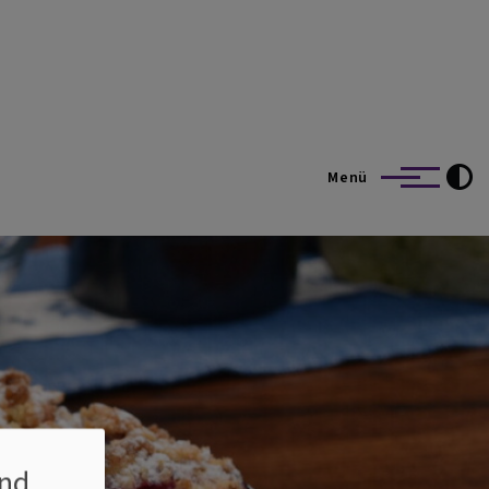
t und Segnitz
Menü
nd