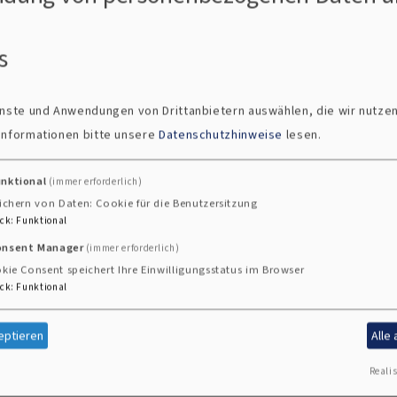
s
ienste und Anwendungen von Drittanbietern auswählen, die wir nutze
 Informationen bitte unsere
Datenschutzhinweise
lesen.
unktional
(immer erforderlich)
ichern von Daten: Cookie für die Benutzersitzung
ck
:
Funktional
onsent Manager
(immer erforderlich)
kie Consent speichert Ihre Einwilligungsstatus im Browser
ck
:
Funktional
mittag Marktbreit
eptieren
Alle
Realis