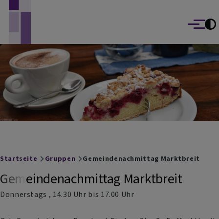
Evangelisch-Lutherische Kirchengemeinden
Direkt zum Inhalt
Marktbreit und Segnitz
Menü
Breadcrumb
Startseite
Gruppen
Gemeindenachmittag Marktbreit
Gemeindenachmittag Marktbreit
Donnerstags , 14.30 Uhr bis 17.00 Uhr