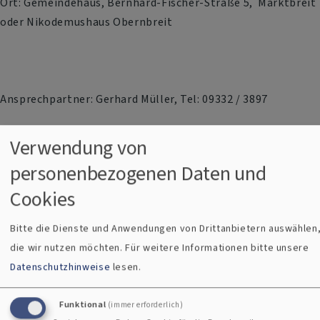
Ort: Gemeindehaus, Bernhard-Fischer-Straße 5, Marktbreit
oder Nikodemushaus Obernbreit
Ansprechpartner: Gerhard Müller, Tel: 09332 / 3897
Verwendung von
Evangelische-Termine Slider-Teaser
personenbezogenen Daten und
Cookies
Bitte die Dienste und Anwendungen von Drittanbietern auswählen
die wir nutzen möchten.
Für weitere Informationen bitte unsere
Datenschutzhinweise
lesen.
Funktional
(immer erforderlich)