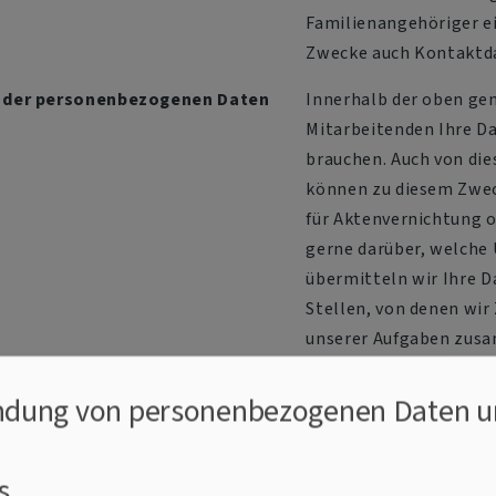
Familienangehöriger ei
Zwecke auch Kontaktda
 der personenbezogenen Daten
Innerhalb der oben gen
Mitarbeitenden Ihre Da
brauchen. Auch von die
können zu diesem Zwec
für Aktenvernichtung o
gerne darüber, welche 
übermitteln wir Ihre D
Stellen, von denen wir
unserer Aufgaben zusa
darüber, ob dies bei I
Gruppen, Kreisen oder C
dung von personenbezogenen Daten u
Anwendungen nutzen wi
Kirche in Bayern (LKA)
s
bereitgestellt wird. I