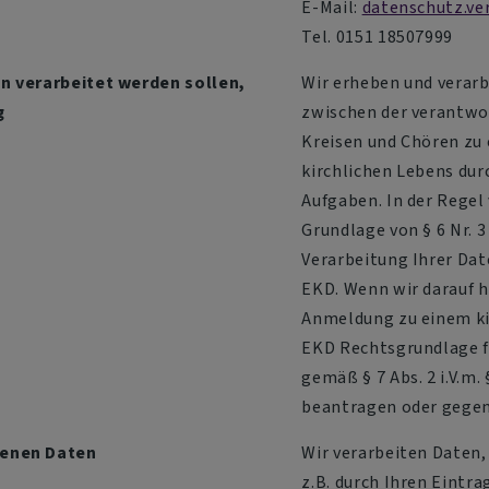
E-Mail:
datenschutz.ve
Tel. 0151 18507999
n verarbeitet werden sollen,
Wir erheben und verar
g
zwischen der verantwor
Kreisen und Chören zu
kirchlichen Lebens du
Aufgaben. In der Regel 
Grundlage von § 6 Nr. 
Verarbeitung Ihrer Dat
EKD. Wenn wir darauf h
Anmeldung zu einem kirc
EKD Rechtsgrundlage f
gemäß § 7 Abs. 2 i.V.m
beantragen oder gegen
genen Daten
Wir verarbeiten Daten,
z.B. durch Ihren Eintra