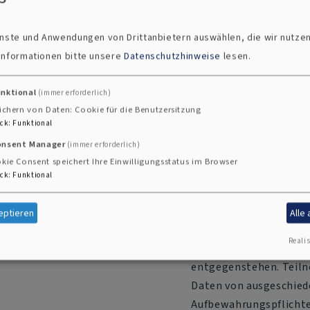
in gemeinsamer Verant
Bekanntmachung über 
ienste und Anwendungen von Drittanbietern auswählen, die wir nutze
kirchlichen Stellen b
 Informationen bitte unsere
Datenschutzhinweise
lesen.
und IT-Diensten (DSGem
technische Maßnahmen z
unktional
(immer erforderlich)
außerhalb des Europäi
ichern von Daten: Cookie für die Benutzersitzung
ck
:
Funktional
Zuständigkeit für Ausk
Nr. II.1.3.2 DSGemVBek
onsent Manager
(immer erforderlich)
kie Consent speichert Ihre Einwilligungsstatus im Browser
Landeskirchenamt der E
ck
:
Funktional
13, 80333 München Tel.
gespeichert werden, oder – falls
Personenbezogene Daten
eptieren
Alle
stlegung der Speicherdauer
Zweckes ihrer Erhebung
Realis
keine Aufbewahrungspfl
entgegenstehen. Teiln
Daten von ausgeschied
Aufbewahrungspflichten