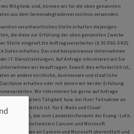
nes Mitglieds sind, können wir für die oben genannten
ten aus dem Gemeindegliederverzeichnis verwenden.
annten verantwortlichen Stelle erhalten diejenigen
ten, die diese zur Erfüllung der oben genannten Zwecke
ser Stelle eingesetzte Auftragsverarbeiter (§ 30 DSG-EKD)
k Daten erhalten. Das sind beispielsweise Unternehmen
der IT-Dienstleistungen. Auf Anfrage informieren wir Sie
Unternehmen wir beauftragen. Soweit dies erforderlich ist,
aten an andere kirchliche, kommunale und staatliche
 Zuschüsse erhalten oder mit denen wir bei der Erfüllung
mmenarbeiten. Wir informieren Sie gerne auf Anfrage
hrer ehrenamtlichen Tätigkeit bzw. bei Ihrer Teilnahme an
hören erforderlich ist. Für E-Mails und Cloud-
nd
r ein System, das vom Landeskirchenamt der Evang.-Luth.
 sowie den Dienstleistern Cancom und Microsoft
hre Daten können an Cancom und Microsoft übermittelt und