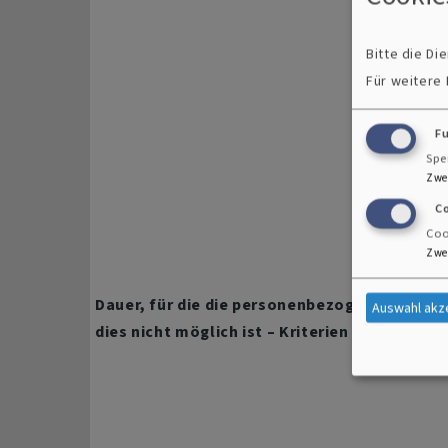
Bitte die D
Für weitere
F
Spe
Zwe
C
Coo
Zwe
Dauer, für die die personenbezogenen Daten 
Auswahl akz
dies nicht möglich ist – Kriterien für die Fe